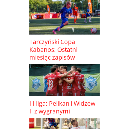
Tarczyński Copa
Kabanos: Ostatni
miesiąc zapisów
III liga: Pelikan i Widzew
II z wygranymi