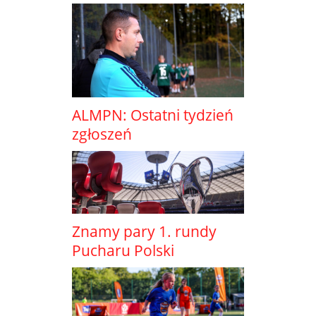
ALMPN: Ostatni tydzień
zgłoszeń
Znamy pary 1. rundy
Pucharu Polski