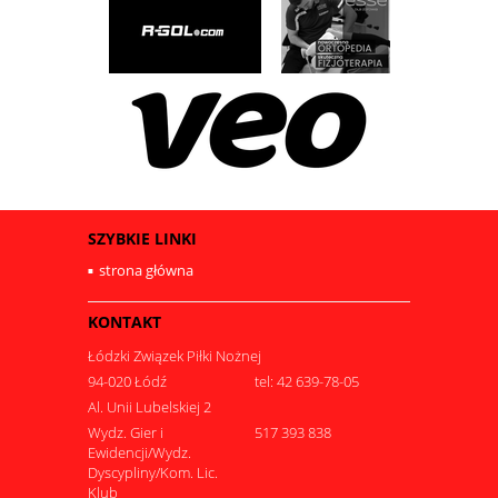
SZYBKIE LINKI
strona główna
KONTAKT
Łódzki Związek Piłki Nożnej
94-020 Łódź
tel: 42 639-78-05
Al. Unii Lubelskiej 2
Wydz. Gier i
517 393 838
Ewidencji/Wydz.
Dyscypliny/Kom. Lic.
Klub