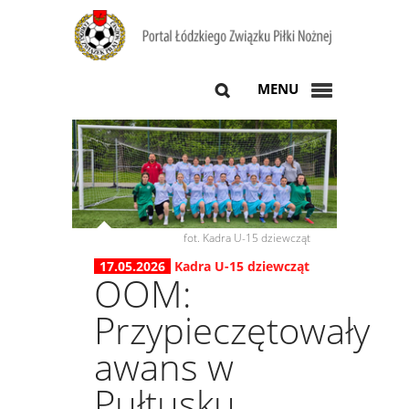
MENU
fot. Kadra U-15 dziewcząt
17.05.2026
Kadra U-15 dziewcząt
OOM:
Przypieczętowały
awans w
Pułtusku