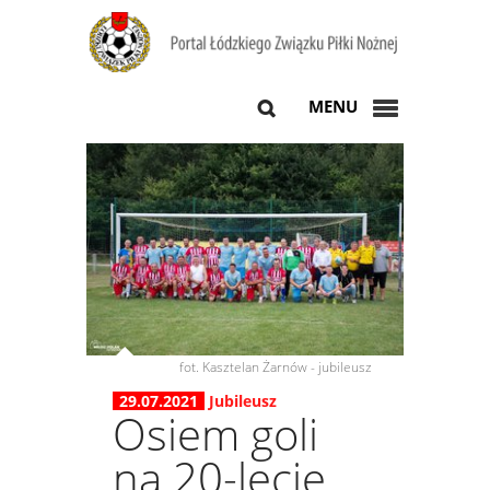
MENU
fot. Kasztelan Żarnów - jubileusz
29.07.2021
Jubileusz
Osiem goli
na 20-lecie