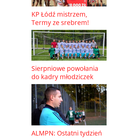
KP Łódź mistrzem,
Termy ze srebrem!
Sierpniowe powołania
do kadry młodziczek
ALMPN: Ostatni tydzień