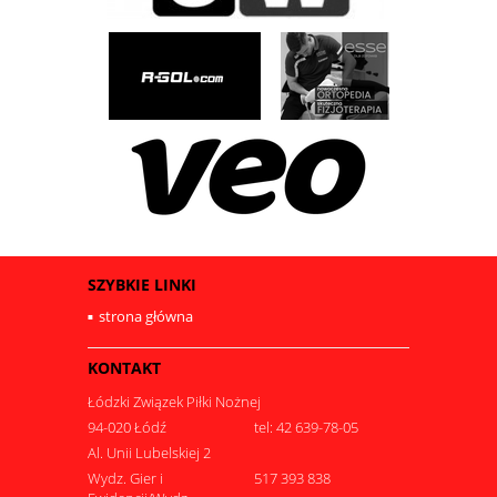
SZYBKIE LINKI
strona główna
KONTAKT
Łódzki Związek Piłki Nożnej
94-020 Łódź
tel: 42 639-78-05
Al. Unii Lubelskiej 2
Wydz. Gier i
517 393 838