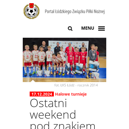
MENU
fot. ŁKS Łódź - rocznik 2014
17.12.2024
Halowe turnieje
Ostatni
weekend
pod znakiem