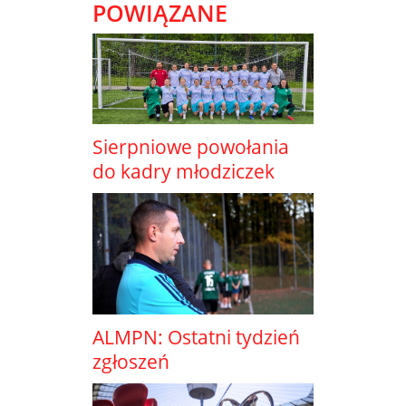
POWIĄZANE
Sierpniowe powołania
do kadry młodziczek
ALMPN: Ostatni tydzień
zgłoszeń