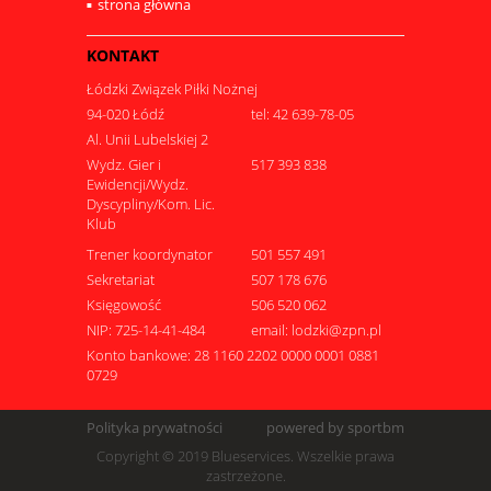
strona główna
KONTAKT
Łódzki Związek Piłki Nożnej
94-020 Łódź
tel: 42 639-78-05
Al. Unii Lubelskiej 2
Wydz. Gier i
517 393 838
Ewidencji/Wydz.
Dyscypliny/Kom. Lic.
Klub
Trener koordynator
501 557 491
Sekretariat
507 178 676
Księgowość
506 520 062
NIP: 725-14-41-484
email: lodzki@zpn.pl
Konto bankowe: 28 1160 2202 0000 0001 0881
0729
Polityka prywatności
powered by sportbm
Copyright © 2019 Blueservices. Wszelkie prawa
zastrzeżone.