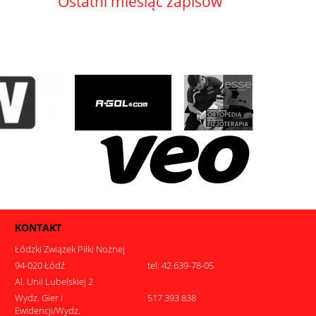
Ostatni miesiąc zapisów
KONTAKT
Łódzki Związek Piłki Nożnej
94-020 Łódź
tel: 42 639-78-05
Al. Unii Lubelskiej 2
Wydz. Gier i
517 393 838
Ewidencji/Wydz.