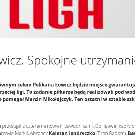
wicz. Spokojne utrzymani
łównym celem Pelikana Łowicz będzie miejsce gwarantuj
rzeciej ligi. To zadanie piłkarze będą realizowali pod w
 pomagał Marcin Mikołajczyk. Ten ostatni w sztabie sz
 przystąpi z czterema nowymi zawodnikami. Do ligowej kadry d
rcovia Marki), obrońcy
Kajetan Jendryczko
(Broń Radom),
Ba