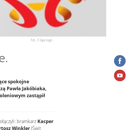
fot. 3 liga logo
e.
ące spokojne
odzą Pawła Jakóbiaka,
koleniowym zastąpił
ołączyli: bramkarz
Kacper
rtosz Winkler
(Świt