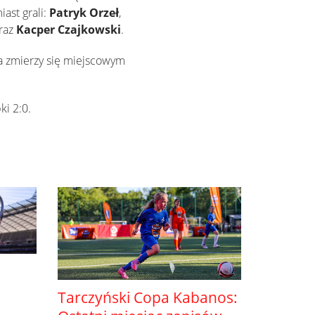
ast grali:
Patryk Orzeł
,
raz
Kacper Czajkowski
.
ia zmierzy się miejscowym
i 2:0.
Tarczyński Copa Kabanos: