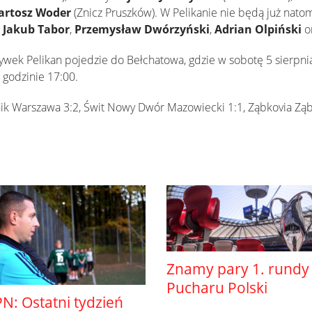
artosz Woder
(Znicz Pruszków). W Pelikanie nie będą już natomi
,
Jakub Tabor
,
Przemysław Dwórzyński
,
Adrian Olpiński
o
ywek Pelikan pojedzie do Bełchatowa, gdzie w sobotę 5 sierpn
 godzinie 17:00.
k Warszawa 3:2, Świt Nowy Dwór Mazowiecki 1:1, Ząbkovia Ząbk
Znamy pary 1. rundy
Pucharu Polski
N: Ostatni tydzień