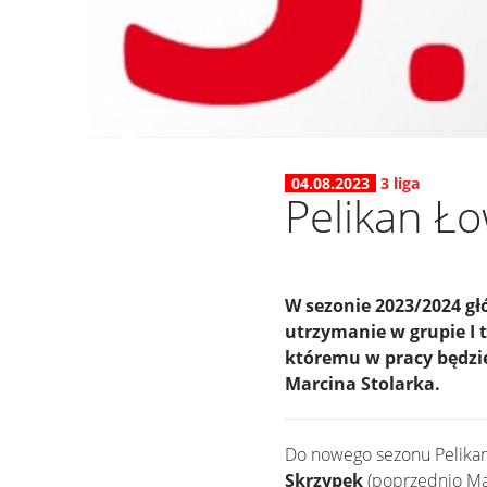
04.08.2023
3 liga
Pelikan Ło
W sezonie 2023/2024 g
utrzymanie w grupie I t
któremu w pracy będzie
Marcina Stolarka.
Do nowego sezonu Pelikan
Skrzypek
(poprzednio Ma