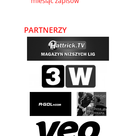
miesiąc zapisów
PARTNERZY