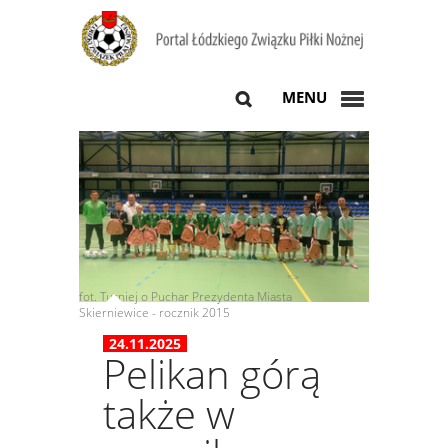
MENU
fot. Turniej o Puchar Prezydenta Miasta
Skierniewice - rocznik 2015
24.11.2025
Pelikan górą
także w