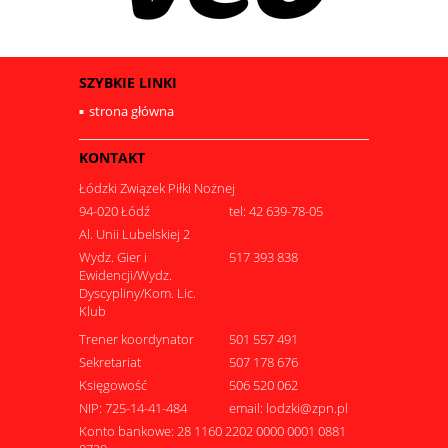
SZYBKIE LINKI
strona główna
KONTAKT
Łódzki Związek Piłki Nożnej
94-020 Łódź
tel: 42 639-78-05
Al. Unii Lubelskiej 2
Wydz. Gier i
517 393 838
Ewidencji/Wydz.
Dyscypliny/Kom. Lic.
Klub
Trener koordynator
501 557 491
Sekretariat
507 178 676
Księgowość
506 520 062
NIP: 725-14-41-484
email: lodzki@zpn.pl
Konto bankowe: 28 1160 2202 0000 0001 0881