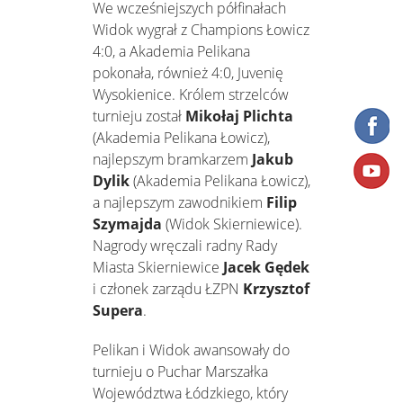
We wcześniejszych półfinałach
Widok wygrał z Champions Łowicz
4:0, a Akademia Pelikana
pokonała, również 4:0, Juvenię
Wysokienice. Królem strzelców
turnieju został
Mikołaj Plichta
(Akademia Pelikana Łowicz),
najlepszym bramkarzem
Jakub
Dylik
(Akademia Pelikana Łowicz),
a najlepszym zawodnikiem
Filip
Szymajda
(Widok Skierniewice).
Nagrody wręczali radny Rady
Miasta Skierniewice
Jacek Gędek
i członek zarządu ŁZPN
Krzysztof
Supera
.
Pelikan i Widok awansowały do
turnieju o Puchar Marszałka
Województwa Łódzkiego, który