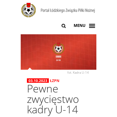
MENU
fot. Kadra U-14
03.10.2023
ŁZPN
Pewne
zwycięstwo
kadry U-14