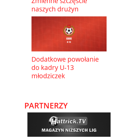
Zmienne szczęście
naszych drużyn
Dodatkowe powołanie
do kadry U-13
młodziczek
PARTNERZY