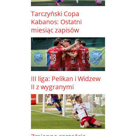
Tarczyński Copa
Kabanos: Ostatni
miesiąc zapisów
III liga: Pelikan i Widzew
II z wygranymi