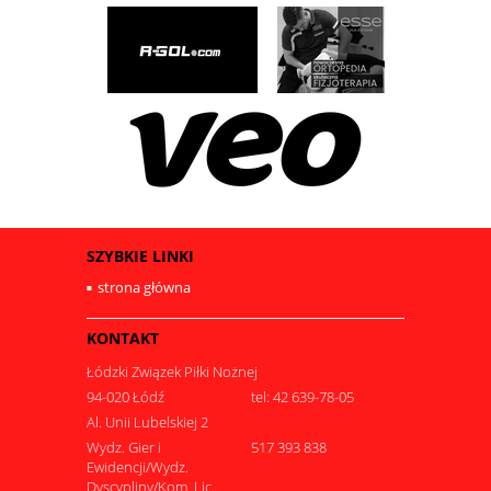
SZYBKIE LINKI
strona główna
KONTAKT
Łódzki Związek Piłki Nożnej
94-020 Łódź
tel: 42 639-78-05
Al. Unii Lubelskiej 2
Wydz. Gier i
517 393 838
Ewidencji/Wydz.
Dyscypliny/Kom. Lic.