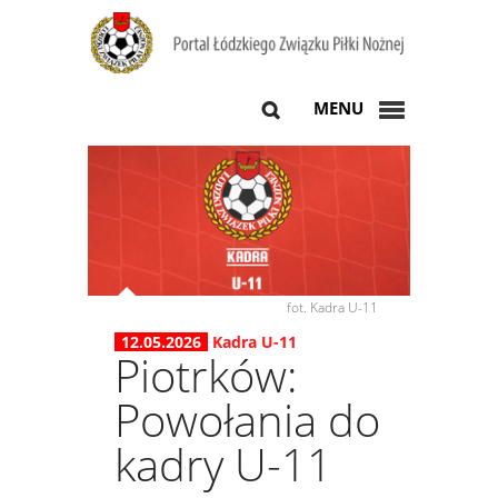
MENU
fot. Kadra U-11
12.05.2026
Kadra U-11
Piotrków:
Powołania do
kadry U-11