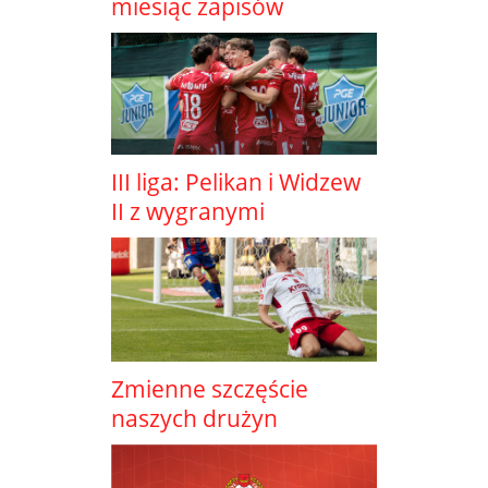
miesiąc zapisów
III liga: Pelikan i Widzew
II z wygranymi
Zmienne szczęście
naszych drużyn