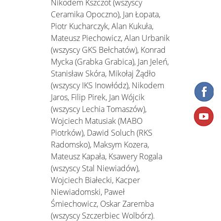
Nikodem Kszczot (wszyscy
Ceramika Opoczno), Jan Łopata,
Piotr Kucharczyk, Alan Kukuła,
Mateusz Piechowicz, Alan Urbanik
(wszyscy GKS Bełchatów), Konrad
Mycka (Grabka Grabica), Jan Jeleń,
Stanisław Skóra, Mikołaj Żądło
(wszyscy IKS Inowłódz), Nikodem
Jaros, Filip Pirek, Jan Wójcik
(wszyscy Lechia Tomaszów),
Wojciech Matusiak (MABO
Piotrków), Dawid Soluch (RKS
Radomsko), Maksym Kozera,
Mateusz Kapała, Ksawery Rogala
(wszyscy Stal Niewiadów),
Wojciech Białecki, Kacper
Niewiadomski, Paweł
Śmiechowicz, Oskar Zaremba
(wszyscy Szczerbiec Wolbórz).