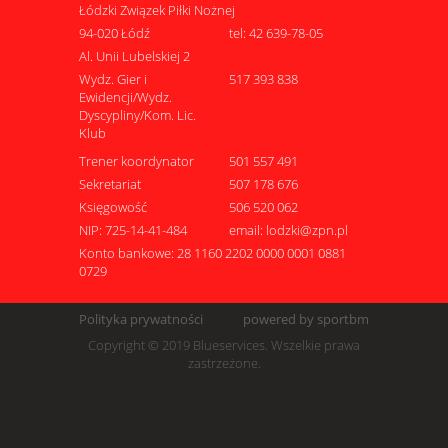
Łódzki Związek Piłki Nożnej
94-020 Łódź
tel: 42 639-78-05
Al. Unii Lubelskiej 2
Wydz. Gier i
517 393 838
Ewidencji/Wydz.
Dyscypliny/Kom. Lic.
Klub
Trener koordynator
501 557 491
Sekretariat
507 178 676
Księgowość
506 520 062
NIP: 725-14-41-484
email: lodzki@zpn.pl
Konto bankowe: 28 1160 2202 0000 0001 0881
0729
Polityka prywatności
powered by sportbm
Copyright © 2019 Blueservices. Wszelkie prawa
zastrzeżone.