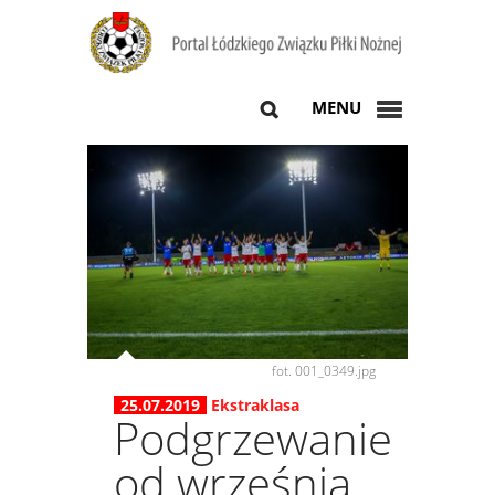
MENU
fot. 001_0349.jpg
25.07.2019
Ekstraklasa
Podgrzewanie
od września