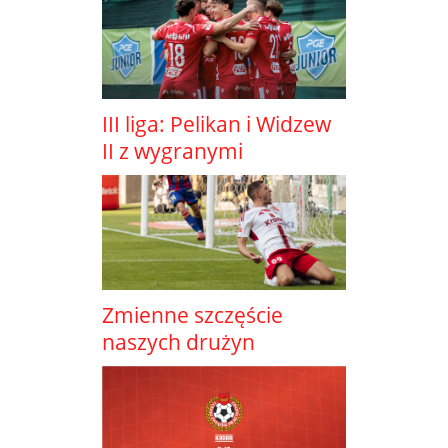
III liga: Pelikan i Widzew
II z wygranymi
Zmienne szczęście
naszych drużyn