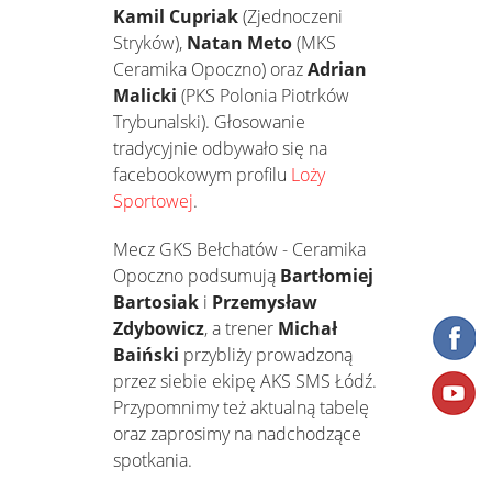
Kamil Cupriak
(Zjednoczeni
Stryków),
Natan Meto
(MKS
Ceramika Opoczno) oraz
Adrian
Malicki
(PKS Polonia Piotrków
Trybunalski). Głosowanie
tradycyjnie odbywało się na
facebookowym profilu
Loży
Sportowej
.
Mecz GKS Bełchatów - Ceramika
Opoczno podsumują
Bartłomiej
Bartosiak
i
Przemysław
Zdybowicz
, a trener
Michał
Baiński
przybliży prowadzoną
przez siebie ekipę AKS SMS Łódź.
Przypomnimy też aktualną tabelę
oraz zaprosimy na nadchodzące
spotkania.