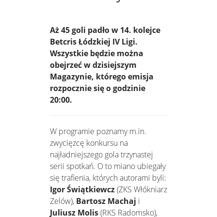
Aż 45 goli padło w 14. kolejce
Betcris Łódzkiej IV Ligi.
Wszystkie będzie można
obejrzeć w dzisiejszym
Magazynie, którego emisja
rozpocznie się o godzinie
20:00.
W programie poznamy m.in.
zwycięzcę konkursu na
najładniejszego gola trzynastej
serii spotkań. O to miano ubiegały
się trafienia, których autorami byli:
Igor Świątkiewcz
(ZKS Włókniarz
Zelów),
Bartosz Machaj
i
Juliusz Molis
(RKS Radomsko),