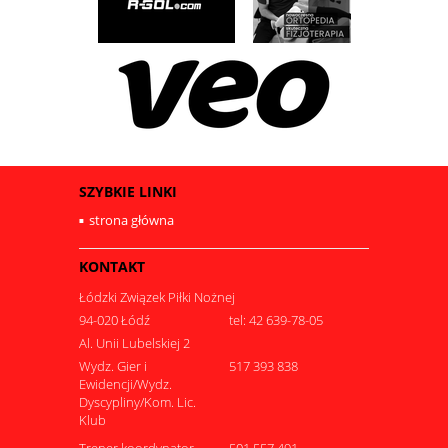
SZYBKIE LINKI
strona główna
KONTAKT
Łódzki Związek Piłki Nożnej
94-020 Łódź
tel: 42 639-78-05
Al. Unii Lubelskiej 2
Wydz. Gier i
517 393 838
Ewidencji/Wydz.
Dyscypliny/Kom. Lic.
Klub
Trener koordynator
501 557 491