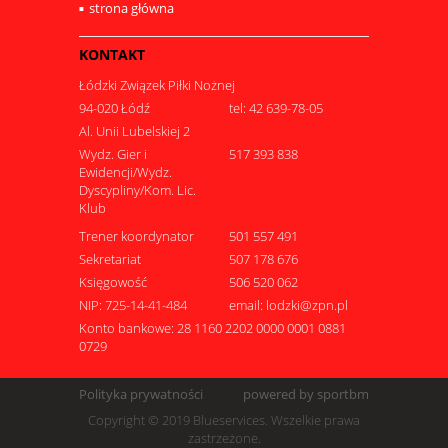
strona główna
KONTAKT
Łódzki Związek Piłki Nożnej
94-020 Łódź
tel: 42 639-78-05
Al. Unii Lubelskiej 2
Wydz. Gier i
517 393 838
Ewidencji/Wydz.
Dyscypliny/Kom. Lic.
Klub
Trener koordynator
501 557 491
Sekretariat
507 178 676
Księgowość
506 520 062
NIP: 725-14-41-484
email: lodzki@zpn.pl
Konto bankowe: 28 1160 2202 0000 0001 0881
0729
Polityka prywatności
powered by sportbm
Copyright © 2019 Blueservices. Wszelkie prawa
zastrzeżone.