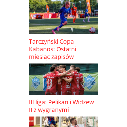
Tarczyński Copa
Kabanos: Ostatni
miesiąc zapisów
III liga: Pelikan i Widzew
II z wygranymi