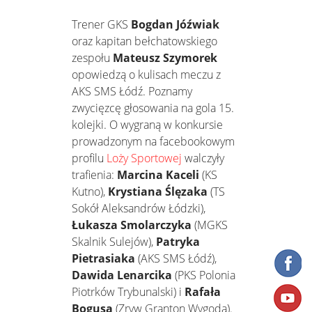
Trener GKS
Bogdan Jóźwiak
oraz kapitan bełchatowskiego
zespołu
Mateusz Szymorek
opowiedzą o kulisach meczu z
AKS SMS Łódź. Poznamy
zwycięzcę głosowania na gola 15.
kolejki. O wygraną w konkursie
prowadzonym na facebookowym
profilu
Loży Sportowej
walczyły
trafienia:
Marcina Kaceli
(KS
Kutno),
Krystiana Ślęzaka
(TS
Sokół Aleksandrów Łódzki),
Łukasza Smolarczyka
(MGKS
Skalnik Sulejów),
Patryka
Pietrasiaka
(AKS SMS Łódź),
Dawida Lenarcika
(PKS Polonia
Piotrków Trybunalski) i
Rafała
Bogusa
(Zryw Granton Wygoda).