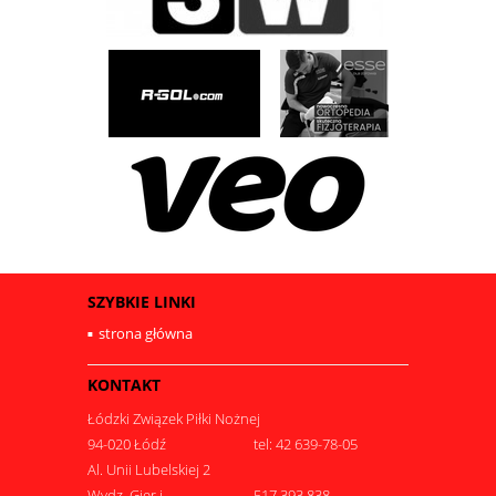
SZYBKIE LINKI
strona główna
KONTAKT
Łódzki Związek Piłki Nożnej
94-020 Łódź
tel: 42 639-78-05
Al. Unii Lubelskiej 2
Wydz. Gier i
517 393 838