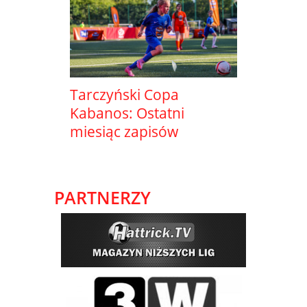
Tarczyński Copa
Kabanos: Ostatni
miesiąc zapisów
PARTNERZY