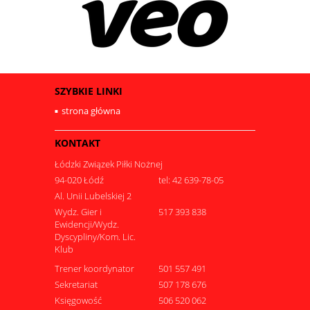
SZYBKIE LINKI
strona główna
KONTAKT
Łódzki Związek Piłki Nożnej
94-020 Łódź
tel: 42 639-78-05
Al. Unii Lubelskiej 2
Wydz. Gier i
517 393 838
Ewidencji/Wydz.
Dyscypliny/Kom. Lic.
Klub
Trener koordynator
501 557 491
Sekretariat
507 178 676
Księgowość
506 520 062