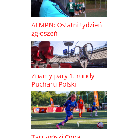
ALMPN: Ostatni tydzień
zgłoszeń
Znamy pary 1. rundy
Pucharu Polski
Tarczyński Copa