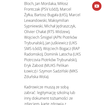
Bloch, Jan Mordaka, Miłosz
Frontczak (PSV Łódź), Marcel
Żyłka, Bartosz Bugała (ŁKS), Marcel
Lewandowski, Maksymilian
Sypniewski, Michał Jędraszczyk,
Olivier Chałat (RTS Widzew),
Wojciech Śmigiel (APN Piotrków
Trybunalski), Jan Juśkiewicz (UKS
SMS Łódź), Wojciech Bogacz (RAP
Radomsko), Dominik Latocha (UKS
Piotrcovia Piotrków Trybunalski),
Eryk Zabost (MUKS Pelikan
Łowicz) i Szymon Sadziński (MKS
Zduńska Wola).
Kadrowicze muszą ze sobą
zabrać: legitymację szkolną lub
inny dokument tożsamości ze
zdjęciem, kartę zdrowia z