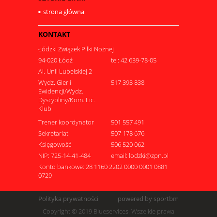
strona główna
KONTAKT
Łódzki Związek Piłki Nożnej
94-020 Łódź
tel: 42 639-78-05
Al. Unii Lubelskiej 2
Wydz. Gier i
517 393 838
Ewidencji/Wydz.
Dyscypliny/Kom. Lic.
Klub
Trener koordynator
501 557 491
Sekretariat
507 178 676
Księgowość
506 520 062
NIP: 725-14-41-484
email: lodzki@zpn.pl
Konto bankowe: 28 1160 2202 0000 0001 0881
0729
Polityka prywatności
powered by sportbm
Copyright © 2019 Blueservices. Wszelkie prawa