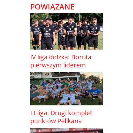
POWIĄZANE
IV liga łódzka: Boruta
pierwszym liderem
III liga: Drugi komplet
punktów Pelikana