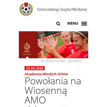
MENU
fot. Wiosenna AMO - powołania
23.04.2026
Akademia Młodych Orłów
Powołania na
Wiosenną
AMO