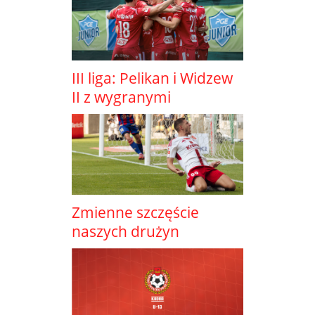
III liga: Pelikan i Widzew
II z wygranymi
Zmienne szczęście
naszych drużyn