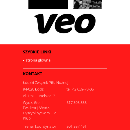
SZYBKIE LINKI
strona główna
KONTAKT
Łódzki Związek Piłki Nożnej
94-020 Łódź
tel: 42 639-78-05
Al. Unii Lubelskiej 2
Wydz. Gier i
517 393 838
Ewidencji/Wydz.
Dyscypliny/Kom. Lic.
Klub
Trener koordynator
501 557 491