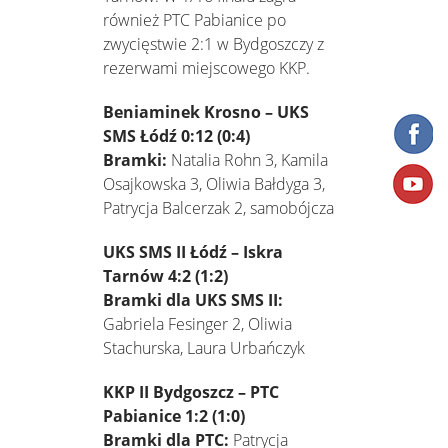
również PTC Pabianice po
zwycięstwie 2:1 w Bydgoszczy z
rezerwami miejscowego KKP.
Beniaminek Krosno – UKS
SMS Łódź 0:12 (0:4)
Bramki:
Natalia Rohn 3, Kamila
Osajkowska 3, Oliwia Bałdyga 3,
Patrycja Balcerzak 2, samobójcza
UKS SMS II Łódź – Iskra
Tarnów 4:2 (1:2)
Bramki dla UKS SMS II:
Gabriela Fesinger 2, Oliwia
Stachurska, Laura Urbańczyk
KKP II Bydgoszcz – PTC
Pabianice 1:2 (1:0)
Bramki dla PTC:
Patrycja