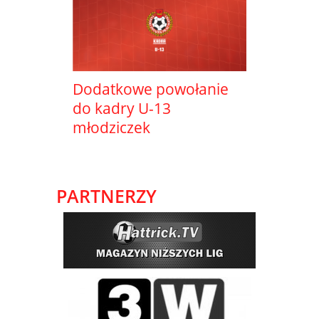
Dodatkowe powołanie
do kadry U-13
młodziczek
PARTNERZY