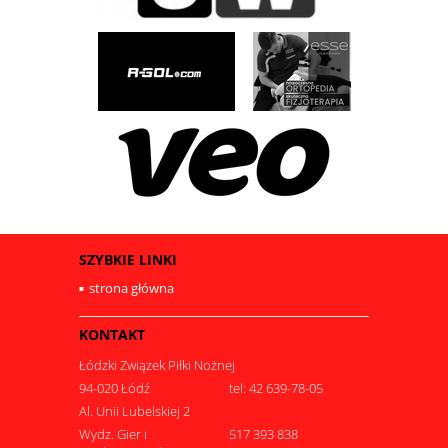
SZYBKIE LINKI
strona główna
KONTAKT
Łódzki Związek Piłki Nożnej
94-020 Łódź
tel: 42 639-78-05
Al. Unii Lubelskiej 2
Wydz. Gier i
517 393 838