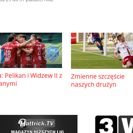
ga: Pelikan i Widzew II z
Zmienne szczęście
anymi
naszych drużyn