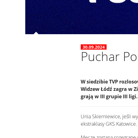
30.09.2024
Puchar Pol
W siedzibie TVP rozlos
Widzew Łódź zagra w Zi
grają w III grupie III ligi.
Unia Skierniewice, jeśli w
ekstraklasy GKS Katowice.
Mecze zostaną rozegrane 