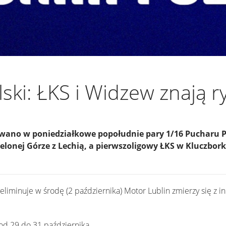
ski: ŁKS i Widzew znają r
owano w poniedziałkowe popołudnie pary 1/16 Pucharu P
elonej Górze z Lechią, a pierwszoligowy ŁKS w Kluczbor
yeliminuje w środę (2 października) Motor Lublin zmierzy się z
od 29 do 31 października.