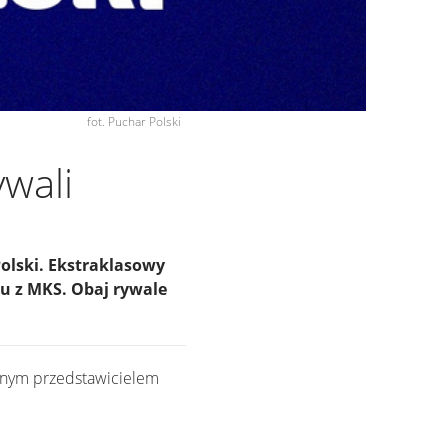
fot. Puchar Polski
ywali
olski. Ekstraklasowy
ku z MKS. Obaj rywale
 innym przedstawicielem