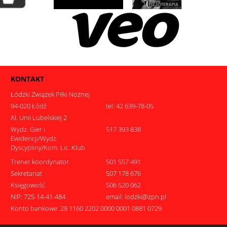
KONTAKT
Łódzki Związek Piłki Nożnej
94-020 Łódź
tel: 42 639-78-05
Al. Unii Lubelskiej 2
Wydz. Gier i
517 393 838
Ewidencji/Wydz.
Dyscypliny/Kom. Lic. Klub
Trener koordynator
501 557 491
Sekretariat
507 178 676
Księgowość
506 520 062
NIP: 725-14-41-484
email: lodzki@zpn.pl
Konto bankowe: 28 1160 2202 0000 0001 0881 0729