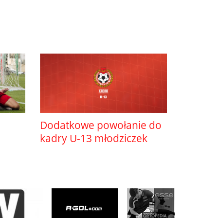
Dodatkowe powołanie do
kadry U-13 młodziczek