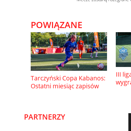
POWIĄZANE
III li
Tarczyński Copa Kabanos:
wygr
Ostatni miesiąc zapisów
PARTNERZY