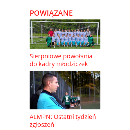
POWIĄZANE
Sierpniowe powołania
do kadry młodziczek
ALMPN: Ostatni tydzień
zgłoszeń