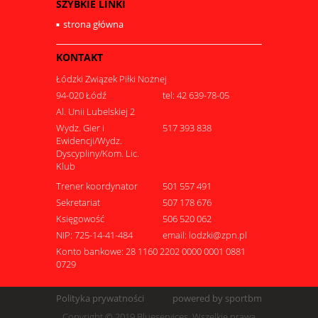
SZYBKIE LINKI
strona główna
KONTAKT
Łódzki Związek Piłki Nożnej
94-020 Łódź
tel: 42 639-78-05
Al. Unii Lubelskiej 2
Wydz. Gier i
517 393 838
Ewidencji/Wydz.
Dyscypliny/Kom. Lic.
Klub
Trener koordynator
501 557 491
Sekretariat
507 178 676
Księgowość
506 520 062
NIP: 725-14-41-484
email: lodzki@zpn.pl
Konto bankowe: 28 1160 2202 0000 0001 0881
0729
Polityka prywatności
powered by sportbm
Copyright © 2019 Blueservices. Wszelkie prawa