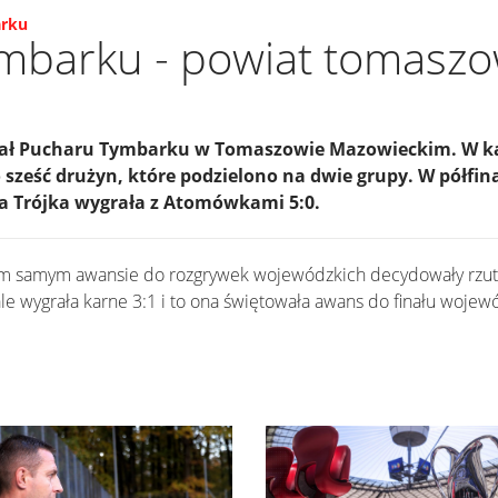
arku
mbarku - powiat tomaszo
ał Pucharu Tymbarku w Tomaszowie Mazowieckim. W ka
sześć drużyn, które podzielono na dwie grupy. W półfin
 a Trójka wygrała z Atomówkami 5:0.
tym samym awansie do rozgrywek wojewódzkich decydowały rzuty
ale wygrała karne 3:1 i to ona świętowała awans do finału wojew