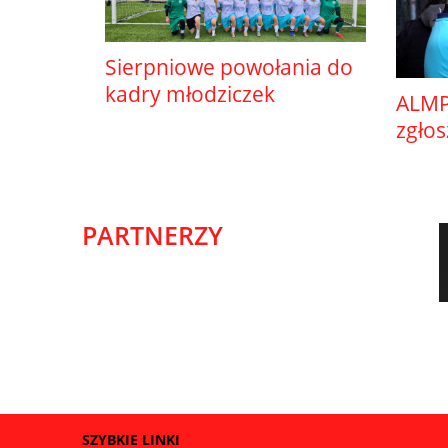
Sierpniowe powołania do
kadry młodziczek
ALMP
zgło
PARTNERZY
SZYBKIE LINKI