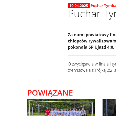
10.04.2025
Puchar Tymb
Puchar Ty
Za nami powiatowy fin
chłopców rywalizowało 
pokonała SP Ujazd 4:0,
O zwycięstwie w finale i 
zremisowała z Trójką 2:2, 
POWIĄZANE