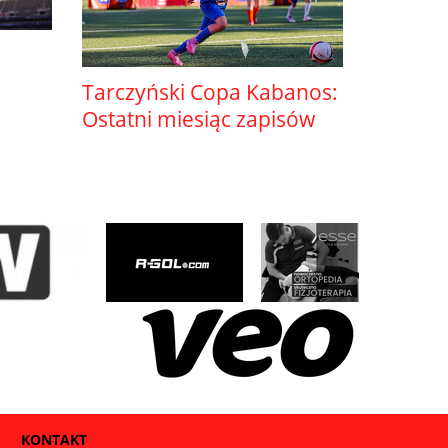
Tarczyński Copa Kabanos:
Ostatni miesiąc zapisów
KONTAKT