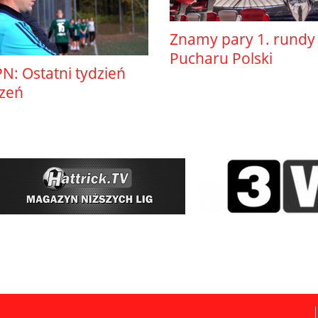
Znamy pary 1. rundy
Pucharu Polski
N: Ostatni tydzień
szeń