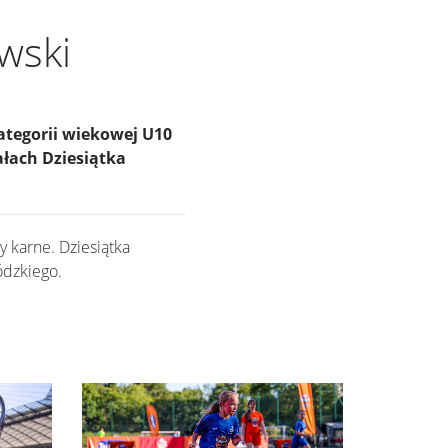
wski
tegorii wiekowej U10
ałach Dziesiątka
 karne. Dziesiątka
ódzkiego.