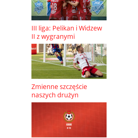
III liga: Pelikan i Widzew
II z wygranymi
Zmienne szczęście
naszych drużyn