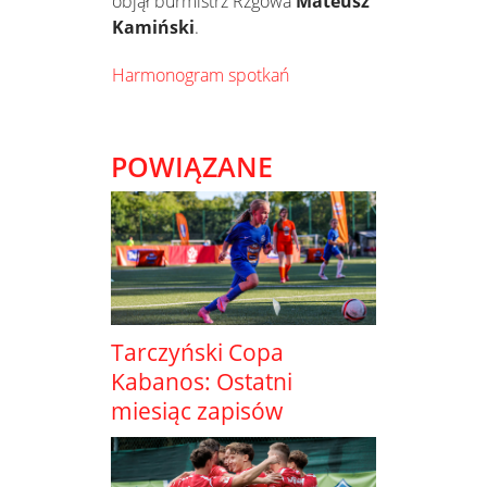
objął burmistrz Rzgowa
Mateusz
Kamiński
.
Harmonogram spotkań
POWIĄZANE
Tarczyński Copa
Kabanos: Ostatni
miesiąc zapisów