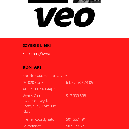
SZYBKIE LINKI
strona główna
KONTAKT
Łódzki Związek Piłki Nożnej
94-020 Łódź
tel: 42 639-78-05
Al. Unii Lubelskiej 2
Wydz. Gier i
517 393 838
Ewidencji/Wydz.
Dyscypliny/Kom. Lic.
Klub
Trener koordynator
501 557 491
Sekretariat
507 178 676