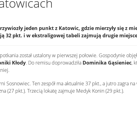
atowicach
rzywiozły jeden punkt z Katowic, gdzie mierzyły się z m
ą 32 pkt. i w ekstraligowej tabeli zajmują drugie miejsce
otkania został ustalony w pierwszej połowie. Gospodynie obję
niki Kłody
. Do remisu doprowadziła
Dominika Gąsieniec
, 
niej.
ni Sosnowiec. Ten zespół ma aktualnie 37 pkt., a jutro zagra na
zna (27 pkt.). Trzecią lokatę zajmuje Medyk Konin (29 pkt.).