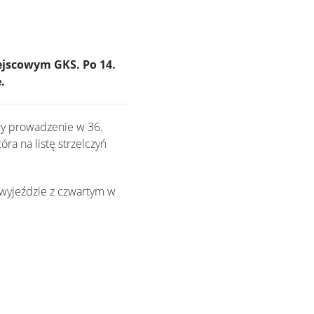
iejscowym GKS. Po 14.
.
ły prowadzenie w 36.
która na listę strzelczyń
 wyjeździe z czwartym w