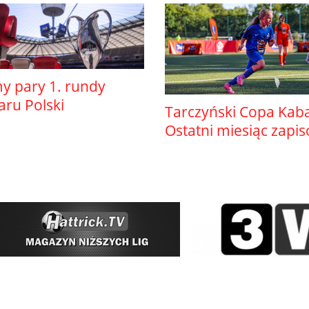
y pary 1. rundy
ru Polski
Tarczyński Copa Kab
Ostatni miesiąc zapi