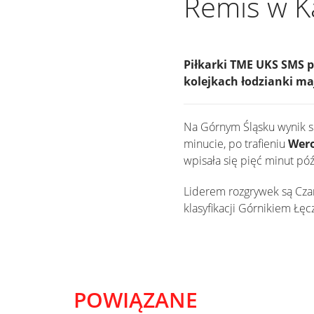
Remis w K
Piłkarki TME UKS SMS p
kolejkach łodzianki maj
Na Górnym Śląsku wynik sp
minucie, po trafieniu
Wero
wpisała się pięć minut póź
Liderem rozgrywek są Czar
klasyfikacji Górnikiem Łęc
POWIĄZANE