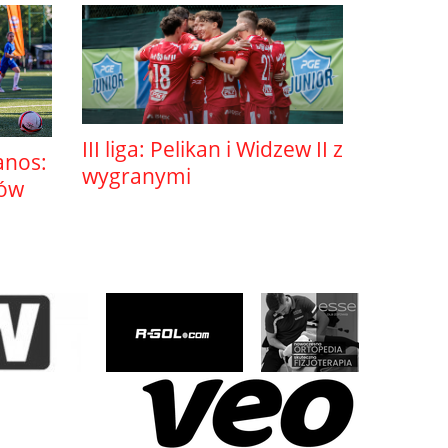
III liga: Pelikan i Widzew II z
anos:
wygranymi
sów