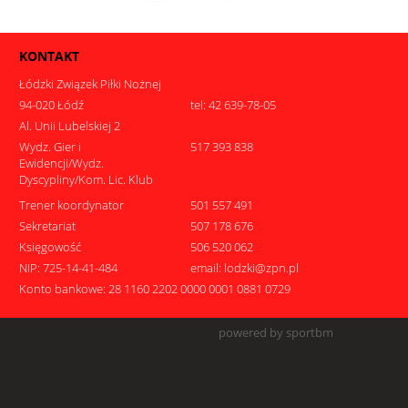
KONTAKT
Łódzki Związek Piłki Nożnej
94-020 Łódź
tel: 42 639-78-05
Al. Unii Lubelskiej 2
Wydz. Gier i
517 393 838
Ewidencji/Wydz.
Dyscypliny/Kom. Lic. Klub
Trener koordynator
501 557 491
Sekretariat
507 178 676
Księgowość
506 520 062
NIP: 725-14-41-484
email: lodzki@zpn.pl
Konto bankowe: 28 1160 2202 0000 0001 0881 0729
powered by sportbm