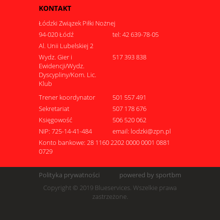
KONTAKT
Łódzki Związek Piłki Nożnej
94-020 Łódź
tel: 42 639-78-05
Al. Unii Lubelskiej 2
Wydz. Gier i
517 393 838
Ewidencji/Wydz.
Dyscypliny/Kom. Lic.
Klub
Trener koordynator
501 557 491
Sekretariat
507 178 676
Księgowość
506 520 062
NIP: 725-14-41-484
email: lodzki@zpn.pl
Konto bankowe: 28 1160 2202 0000 0001 0881
0729
Polityka prywatności
powered by sportbm
Copyright © 2019 Blueservices. Wszelkie prawa
zastrzeżone.