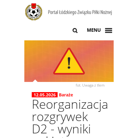
MENU
fot. Uwaga z tłem
12.05.2026
Baraże
Reorganizacja
rozgrywek
D2 - wyniki