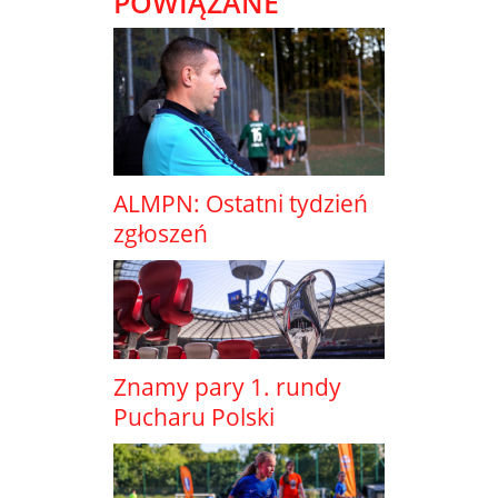
POWIĄZANE
ALMPN: Ostatni tydzień
zgłoszeń
Znamy pary 1. rundy
Pucharu Polski