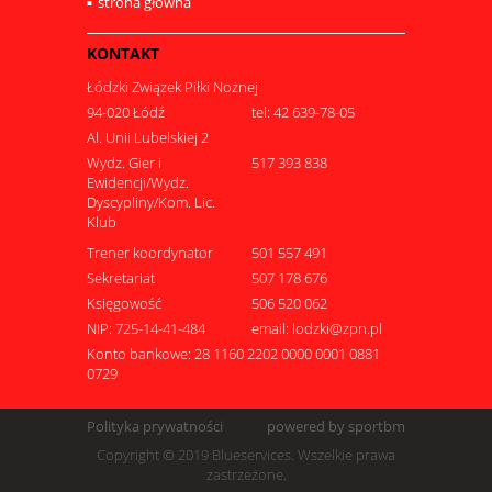
strona główna
KONTAKT
Łódzki Związek Piłki Nożnej
94-020 Łódź
tel: 42 639-78-05
Al. Unii Lubelskiej 2
Wydz. Gier i
517 393 838
Ewidencji/Wydz.
Dyscypliny/Kom. Lic.
Klub
Trener koordynator
501 557 491
Sekretariat
507 178 676
Księgowość
506 520 062
NIP: 725-14-41-484
email: lodzki@zpn.pl
Konto bankowe: 28 1160 2202 0000 0001 0881
0729
Polityka prywatności
powered by sportbm
Copyright © 2019 Blueservices. Wszelkie prawa
zastrzeżone.