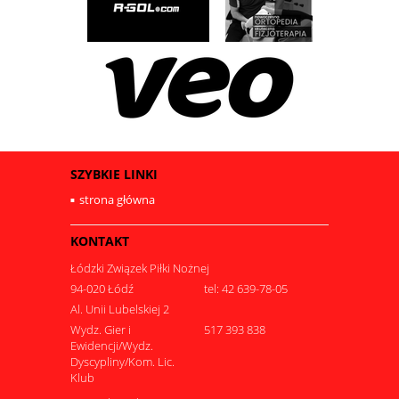
SZYBKIE LINKI
strona główna
KONTAKT
Łódzki Związek Piłki Nożnej
94-020 Łódź
tel: 42 639-78-05
Al. Unii Lubelskiej 2
Wydz. Gier i
517 393 838
Ewidencji/Wydz.
Dyscypliny/Kom. Lic.
Klub