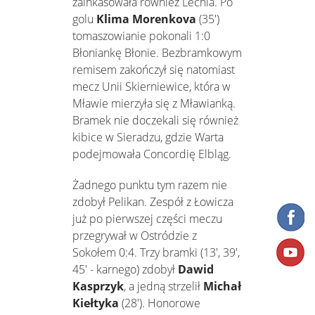
zainkasowała również Lechia. Po
golu
Klima Morenkova
(35')
tomaszowianie pokonali 1:0
Błoniankę Błonie. Bezbramkowym
remisem zakończył się natomiast
mecz Unii Skierniewice, która w
Mławie mierzyła się z Mławianką.
Bramek nie doczekali się również
kibice w Sieradzu, gdzie Warta
podejmowała Concordię Elbląg.
Żadnego punktu tym razem nie
zdobył Pelikan. Zespół z Łowicza
już po pierwszej części meczu
przegrywał w Ostródzie z
Sokołem 0:4. Trzy bramki (13', 39',
45' - karnego) zdobył
Dawid
Kasprzyk
, a jedną strzelił
Michał
Kiełtyka
(28'). Honorowe