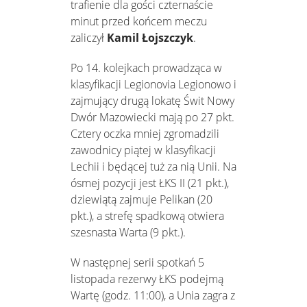
trafienie dla gości czternaście
minut przed końcem meczu
zaliczył
Kamil Łojszczyk
.
Po 14. kolejkach prowadząca w
klasyfikacji Legionovia Legionowo i
zajmujący drugą lokatę Świt Nowy
Dwór Mazowiecki mają po 27 pkt.
Cztery oczka mniej zgromadzili
zawodnicy piątej w klasyfikacji
Lechii i będącej tuż za nią Unii. Na
ósmej pozycji jest ŁKS II (21 pkt.),
dziewiątą zajmuje Pelikan (20
pkt.), a strefę spadkową otwiera
szesnasta Warta (9 pkt.).
W następnej serii spotkań 5
listopada rezerwy ŁKS podejmą
Wartę (godz. 11:00), a Unia zagra z