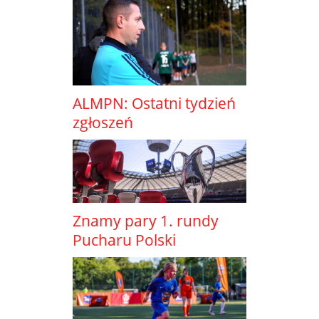
ALMPN: Ostatni tydzień
zgłoszeń
Znamy pary 1. rundy
Pucharu Polski