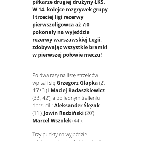
piłkarze drugiej drużyny ŁKS.
W 14. kolejce rozgrywek grupy
I trzeciej ligi rezerwy
pierwszoligowca aż 7:0
pokonały na wyjeździe
rezerwy warszawskiej Legii,
zdobywając wszystkie bramki
w pierwszej połowie meczu!
Po dwa razy na listę strzelców
wpisali się
Grzegorz Glapka
(2',
45'+3') i
Maciej Radaszkiewicz
(33', 42'), a po jednym trafieniu
dorzucili:
Aleksander Ślęzak
(11'),
Jowin Radziński
(20') i
Marcel Wszołek
(44').
Trzy punkty na wyjeździe