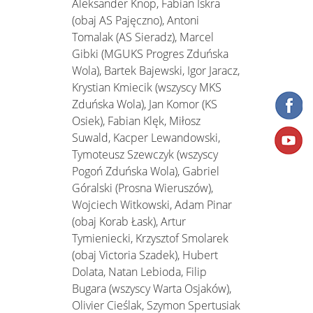
Aleksander Knop, Fabian Iskra
(obaj AS Pajęczno), Antoni
Tomalak (AS Sieradz), Marcel
Gibki (MGUKS Progres Zduńska
Wola), Bartek Bajewski, Igor Jaracz,
Krystian Kmiecik (wszyscy MKS
Zduńska Wola), Jan Komor (KS
Osiek), Fabian Klęk, Miłosz
Suwald, Kacper Lewandowski,
Tymoteusz Szewczyk (wszyscy
Pogoń Zduńska Wola), Gabriel
Góralski (Prosna Wieruszów),
Wojciech Witkowski, Adam Pinar
(obaj Korab Łask), Artur
Tymieniecki, Krzysztof Smolarek
(obaj Victoria Szadek), Hubert
Dolata, Natan Lebioda, Filip
Bugara (wszyscy Warta Osjaków),
Olivier Cieślak, Szymon Spertusiak