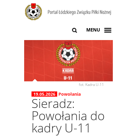
MENU
fot. Kadra U-11
19.05.2026
Powołania
Sieradz:
Powołania do
kadry U-11