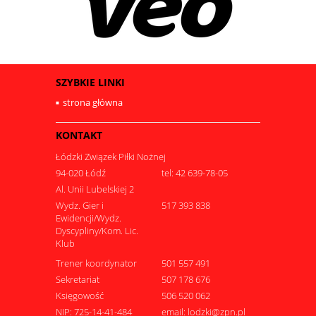
SZYBKIE LINKI
strona główna
KONTAKT
Łódzki Związek Piłki Nożnej
94-020 Łódź
tel: 42 639-78-05
Al. Unii Lubelskiej 2
Wydz. Gier i
517 393 838
Ewidencji/Wydz.
Dyscypliny/Kom. Lic.
Klub
Trener koordynator
501 557 491
Sekretariat
507 178 676
Księgowość
506 520 062
NIP: 725-14-41-484
email: lodzki@zpn.pl