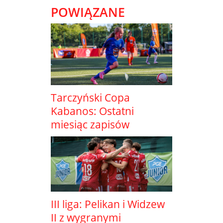
POWIĄZANE
Tarczyński Copa
Kabanos: Ostatni
miesiąc zapisów
III liga: Pelikan i Widzew
II z wygranymi