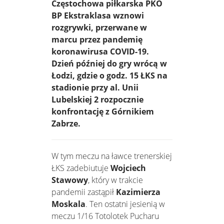
Częstochowa piłkarska PKO
BP Ekstraklasa wznowi
rozgrywki, przerwane w
marcu przez pandemię
koronawirusa COVID-19.
Dzień później do gry wrócą w
Łodzi, gdzie o godz. 15 ŁKS na
stadionie przy al. Unii
Lubelskiej 2 rozpocznie
konfrontację z Górnikiem
Zabrze.
W tym meczu na ławce trenerskiej
ŁKS zadebiutuje
Wojciech
Stawowy
, który w trakcie
pandemii zastąpił
Kazimierza
Moskala
. Ten ostatni jesienią w
meczu 1/16 Totolotek Pucharu