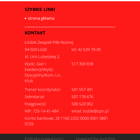
SZYBKIE LINKI
strona główna
KONTAKT
Łódzki Związek Piłki Nożnej
94-020 Łódź
tel: 42 639-78-05
Al. Unii Lubelskiej 2
Wydz. Gier i
517 393 838
Ewidencji/Wydz.
Dyscypliny/Kom. Lic.
Klub
Trener koordynator
501 557 491
Sekretariat
507 178 676
Księgowość
506 520 062
NIP: 725-14-41-484
email: lodzki@zpn.pl
Konto bankowe: 28 1160 2202 0000 0001 0881
0729
Polityka prywatności
powered by sportbm