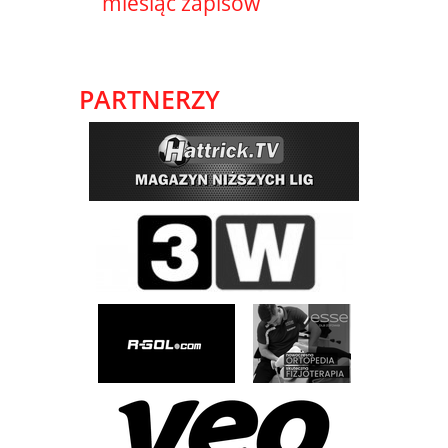
miesiąc zapisów
PARTNERZY