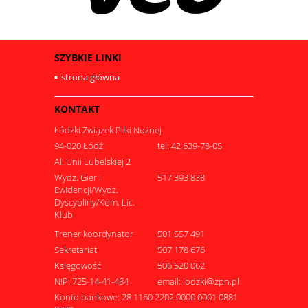
SZYBKIE LINKI
strona główna
KONTAKT
Łódzki Związek Piłki Nożnej
94-020 Łódź
tel: 42 639-78-05
Al. Unii Lubelskiej 2
Wydz. Gier i
517 393 838
Ewidencji/Wydz.
Dyscypliny/Kom. Lic.
Klub
Trener koordynator
501 557 491
Sekretariat
507 178 676
Księgowość
506 520 062
NIP: 725-14-41-484
email: lodzki@zpn.pl
Konto bankowe: 28 1160 2202 0000 0001 0881