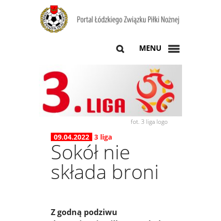
MENU
fot. 3 liga logo
09.04.2022
3 liga
Sokół nie
składa broni
Z godną podziwu