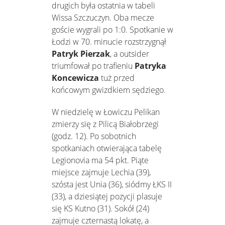
drugich była ostatnia w tabeli
Wissa Szczuczyn. Oba mecze
goście wygrali po 1:0. Spotkanie w
Łodzi w 70. minucie rozstrzygnął
Patryk Pierzak
, a outsider
triumfował po trafieniu
Patryka
Koncewicza
tuż przed
końcowym gwizdkiem sędziego.
W niedzielę w Łowiczu Pelikan
zmierzy się z Pilicą Białobrzegi
(godz. 12). Po sobotnich
spotkaniach otwierająca tabelę
Legionovia ma 54 pkt. Piąte
miejsce zajmuje Lechia (39),
szósta jest Unia (36), siódmy ŁKS II
(33), a dziesiątej pozycji plasuje
się KS Kutno (31). Sokół (24)
zajmuje czternastą lokatę, a