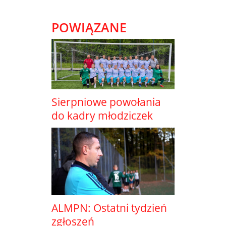
POWIĄZANE
Sierpniowe powołania
do kadry młodziczek
ALMPN: Ostatni tydzień
zgłoszeń