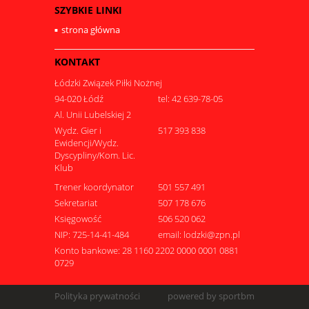
SZYBKIE LINKI
strona główna
KONTAKT
Łódzki Związek Piłki Nożnej
94-020 Łódź
tel: 42 639-78-05
Al. Unii Lubelskiej 2
Wydz. Gier i
517 393 838
Ewidencji/Wydz.
Dyscypliny/Kom. Lic.
Klub
Trener koordynator
501 557 491
Sekretariat
507 178 676
Księgowość
506 520 062
NIP: 725-14-41-484
email: lodzki@zpn.pl
Konto bankowe: 28 1160 2202 0000 0001 0881
0729
Polityka prywatności
powered by sportbm