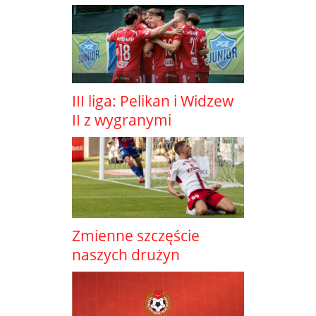
III liga: Pelikan i Widzew
II z wygranymi
Zmienne szczęście
naszych drużyn