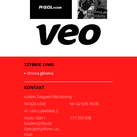
SZYBKIE LINKI
strona główna
KONTAKT
Łódzki Związek Piłki Nożnej
94-020 Łódź
tel: 42 639-78-05
Al. Unii Lubelskiej 2
Wydz. Gier i
517 393 838
Ewidencji/Wydz.
Dyscypliny/Kom. Lic.
Klub