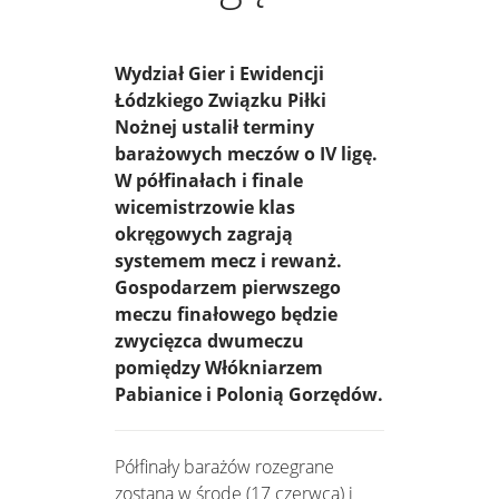
Wydział Gier i Ewidencji
Łódzkiego Związku Piłki
Nożnej ustalił terminy
barażowych meczów o IV ligę.
W półfinałach i finale
wicemistrzowie klas
okręgowych zagrają
systemem mecz i rewanż.
Gospodarzem pierwszego
meczu finałowego będzie
zwycięzca dwumeczu
pomiędzy Włókniarzem
Pabianice i Polonią Gorzędów.
Półfinały barażów rozegrane
zostaną w środę (17 czerwca) i