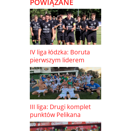
POWIĄZANE
IV liga łódzka: Boruta
pierwszym liderem
III liga: Drugi komplet
punktów Pelikana