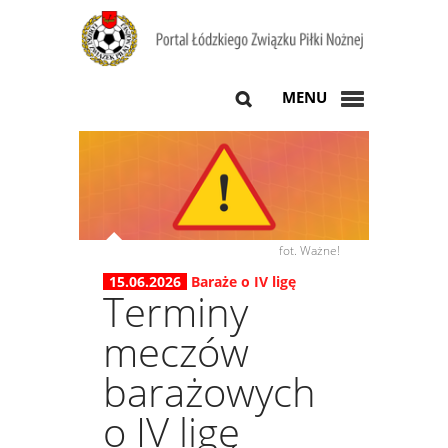
MENU
fot. Ważne!
15.06.2026
Baraże o IV ligę
Terminy
meczów
barażowych
o IV ligę