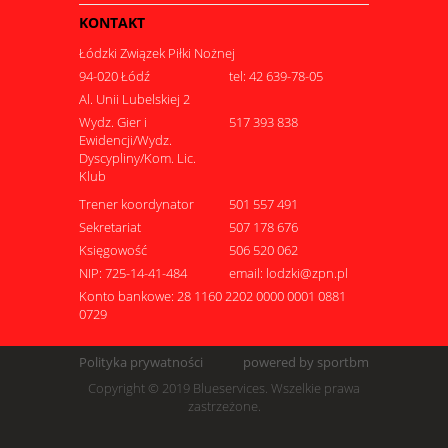
KONTAKT
Łódzki Związek Piłki Nożnej
94-020 Łódź
tel: 42 639-78-05
Al. Unii Lubelskiej 2
Wydz. Gier i
517 393 838
Ewidencji/Wydz.
Dyscypliny/Kom. Lic.
Klub
Trener koordynator
501 557 491
Sekretariat
507 178 676
Księgowość
506 520 062
NIP: 725-14-41-484
email: lodzki@zpn.pl
Konto bankowe: 28 1160 2202 0000 0001 0881
0729
Polityka prywatności
powered by sportbm
Copyright © 2019 Blueservices. Wszelkie prawa
zastrzeżone.