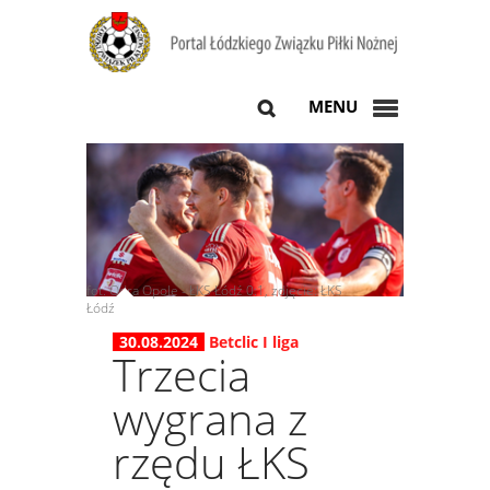
MENU
fot. Odra Opole - ŁKS Łódź 0:1, zdjęcie: ŁKS
Łódź
30.08.2024
Betclic I liga
Trzecia
wygrana z
rzędu ŁKS