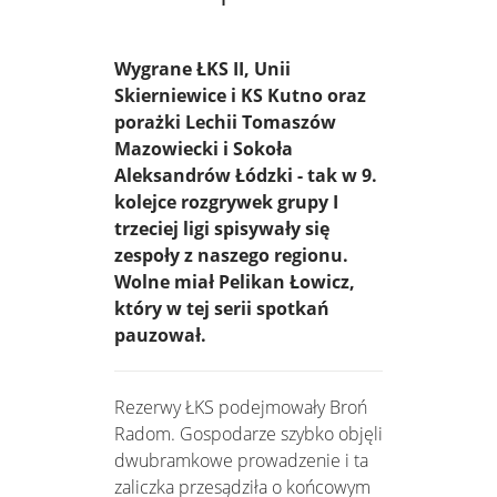
Wygrane ŁKS II, Unii
Skierniewice i KS Kutno oraz
porażki Lechii Tomaszów
Mazowiecki i Sokoła
Aleksandrów Łódzki - tak w 9.
kolejce rozgrywek grupy I
trzeciej ligi spisywały się
zespoły z naszego regionu.
Wolne miał Pelikan Łowicz,
który w tej serii spotkań
pauzował.
Rezerwy ŁKS podejmowały Broń
Radom. Gospodarze szybko objęli
dwubramkowe prowadzenie i ta
zaliczka przesądziła o końcowym