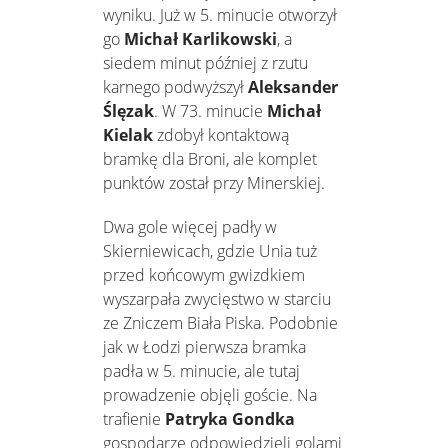
wyniku. Już w 5. minucie otworzył
go
Michał Karlikowski
, a
siedem minut później z rzutu
karnego podwyższył
Aleksander
Ślęzak
. W 73. minucie
Michał
Kielak
zdobył kontaktową
bramkę dla Broni, ale komplet
punktów został przy Minerskiej.
Dwa gole więcej padły w
Skierniewicach, gdzie Unia tuż
przed końcowym gwizdkiem
wyszarpała zwycięstwo w starciu
ze Zniczem Biała Piska. Podobnie
jak w Łodzi pierwsza bramka
padła w 5. minucie, ale tutaj
prowadzenie objęli goście. Na
trafienie
Patryka Gondka
gospodarze odpowiedzieli golami