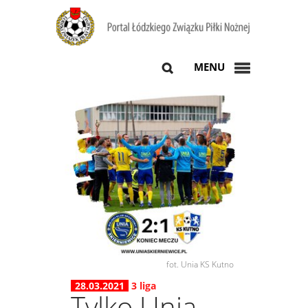
MENU
fot. Unia KS Kutno
28.03.2021
3 liga
Tylko Unia