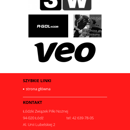
SZYBKIE LINKI
strona główna
KONTAKT
Łódzki Związek Piłki Nożnej
94-020 Łódź
tel: 42 639-78-05
Al. Unii Lubelskiej 2