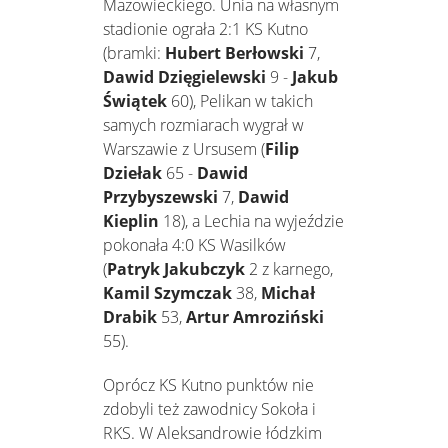
Mazowieckiego. Unia na własnym
stadionie ograła 2:1 KS Kutno
(bramki:
Hubert Berłowski
7,
Dawid Dzięgielewski
9 -
Jakub
Świątek
60), Pelikan w takich
samych rozmiarach wygrał w
Warszawie z Ursusem (
Filip
Dziełak
65 -
Dawid
Przybyszewski
7,
Dawid
Kieplin
18), a Lechia na wyjeździe
pokonała 4:0 KS Wasilków
(
Patryk Jakubczyk
2 z karnego,
Kamil Szymczak
38,
Michał
Drabik
53,
Artur Amroziński
55).
Oprócz KS Kutno punktów nie
zdobyli też zawodnicy Sokoła i
RKS. W Aleksandrowie łódzkim