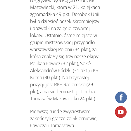
rozgrywek była Pogoń Grodzisk
Mazowiecki, która w 21. kolejkach
zgromadziła 49 pkt. Dorobek Unii
był o dziesięć oczek skromniejszy
i pozwolił na zajęcie czwartej
lokaty. Ostatnie, ósme miejsce w
grupie mistrzowskiej przypadło
warszawskiej Polonii (34 pkt.), za
którą znalazły się trzy nasze ekipy:
Pelikan Łowicz (32 pkt.), Sokół
Aleksandrów Łódzki (31 pkt.) i KS
Kutno (30 pkt.). Na trzynastej
pozycji jest RKS Radomsko (29
pkt), a na siedemnastej - Lechia
Tomaszów Mazowiecki (24 pkt.).
Pierwszą rundę zwycięstwami
zakończyli gracze ze Skierniewic,
Łowicza i Tomaszowa