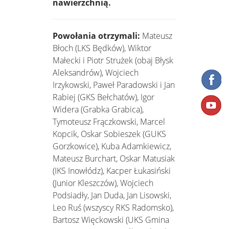
nawierzchnią.
Powołania otrzymali:
Mateusz
Błoch (LKS Będków), Wiktor
Małecki i Piotr Strużek (obaj Błysk
Aleksandrów), Wojciech
Irzykowski, Paweł Paradowski i Jan
Rabiej (GKS Bełchatów), Igor
Widera (Grabka Grabica),
Tymoteusz Frączkowski, Marcel
Kopcik, Oskar Sobieszek (GUKS
Gorzkowice), Kuba Adamkiewicz,
Mateusz Burchart, Oskar Matusiak
(IKS Inowłódz), Kacper Łukasiński
(Junior Kleszczów), Wojciech
Podsiadły, Jan Duda, Jan Lisowski,
Leo Ruś (wszyscy RKS Radomsko),
Bartosz Więckowski (UKS Gmina