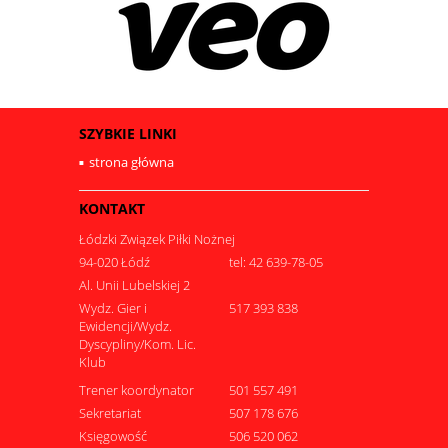
SZYBKIE LINKI
strona główna
KONTAKT
Łódzki Związek Piłki Nożnej
94-020 Łódź
tel: 42 639-78-05
Al. Unii Lubelskiej 2
Wydz. Gier i
517 393 838
Ewidencji/Wydz.
Dyscypliny/Kom. Lic.
Klub
Trener koordynator
501 557 491
Sekretariat
507 178 676
Księgowość
506 520 062