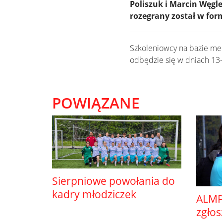
Poliszuk i Marcin Węgl
rozegrany został w for
Szkoleniowcy na bazie me
odbędzie się w dniach 13-
POWIĄZANE
Sierpniowe powołania do
kadry młodziczek
ALMP
zgło