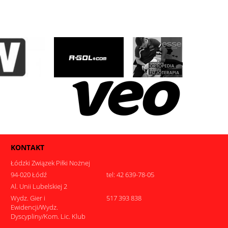
KONTAKT
Łódzki Związek Piłki Nożnej
94-020 Łódź
tel: 42 639-78-05
Al. Unii Lubelskiej 2
Wydz. Gier i
517 393 838
Ewidencji/Wydz.
Dyscypliny/Kom. Lic. Klub