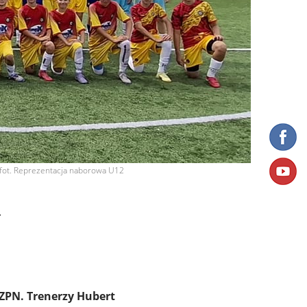
fot. Reprezentacja naborowa U12
-
ZPN. Trenerzy Hubert