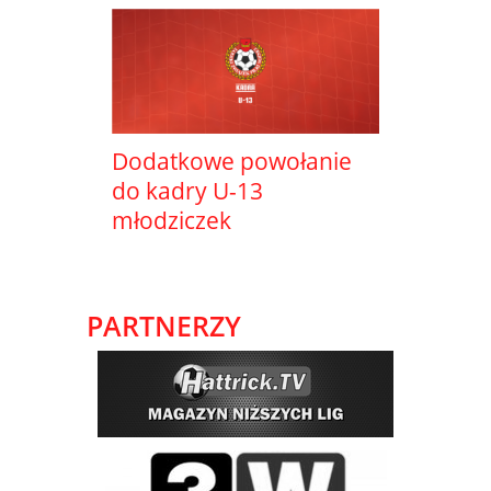
Dodatkowe powołanie
do kadry U-13
młodziczek
PARTNERZY