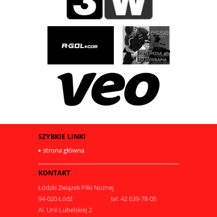
SZYBKIE LINKI
strona główna
KONTAKT
Łódzki Związek Piłki Nożnej
94-020 Łódź
tel: 42 639-78-05
Al. Unii Lubelskiej 2