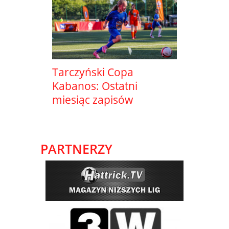
Tarczyński Copa
Kabanos: Ostatni
miesiąc zapisów
PARTNERZY