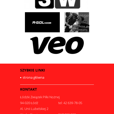
SZYBKIE LINKI
strona główna
KONTAKT
Łódzki Związek Piłki Nożnej
94-020 Łódź
tel: 42 639-78-05
Al. Unii Lubelskiej 2