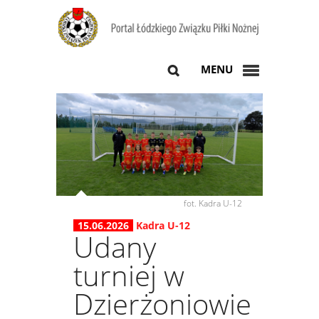
MENU
fot. Kadra U-12
15.06.2026
Kadra U-12
Udany
turniej w
Dzierżoniowie