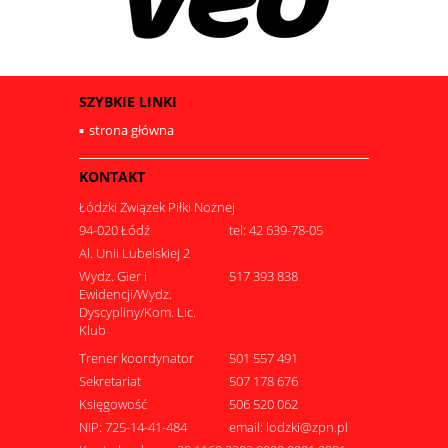
SZYBKIE LINKI
strona główna
KONTAKT
Łódzki Związek Piłki Nożnej
94-020 Łódź
tel: 42 639-78-05
Al. Unii Lubelskiej 2
Wydz. Gier i
517 393 838
Ewidencji/Wydz.
Dyscypliny/Kom. Lic.
Klub
Trener koordynator
501 557 491
Sekretariat
507 178 676
Księgowość
506 520 062
NIP: 725-14-41-484
email: lodzki@zpn.pl