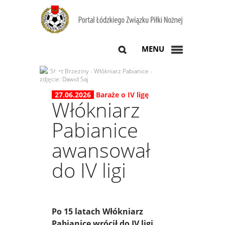
MENU
fot. Start Brzeziny - Włókniarz Pabianice -
zdjęcie: Dawid Saj
27.06.2026
Baraże o IV ligę
Włókniarz
Pabianice
awansował
do IV ligi
Po 15 latach Włókniarz
Pabianice wrócił do IV ligi