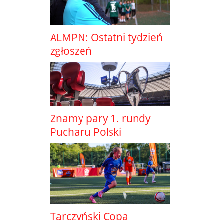
ALMPN: Ostatni tydzień
zgłoszeń
Znamy pary 1. rundy
Pucharu Polski
Tarczyński Copa