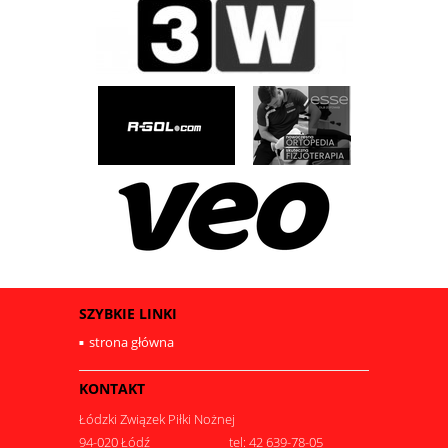
SZYBKIE LINKI
strona główna
KONTAKT
Łódzki Związek Piłki Nożnej
94-020 Łódź
tel: 42 639-78-05