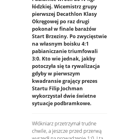
łódzkiej. Wicemistrz grupy
pierwszej Decathlon Klasy
Okręgowej po raz drugi
pokonał w finale barażów
Start Brzeziny. Po zwycięstwie
na własnym boisku 4:1
pabianiczanie triumfowali
3:0. Kto wie jednak, jakby
potoczyła się ta rywalizacja
gdyby w pierwszym
kwadransie grający prezes
Startu Filip Jochman
wykorzystał dwie świetne
sytuacje podbramkowe.
Włókniarz przetrzymał trudne
chwile, a jeszcze przed przerwą
wyszedł na prowadzenie 1:0. I ta