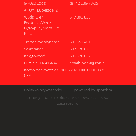
94-020 Łódź
tel: 42 639-78-05
Al. Unii Lubelskiej 2
Wydz. Gier i
517 393 838
Ewidencji/Wydz.
Dyscypliny/Kom. Lic.
Klub
Trener koordynator
501 557 491
Sekretariat
507 178 676
Księgowość
506 520 062
NIP: 725-14-41-484
email: lodzki@zpn.pl
Konto bankowe: 28 1160 2202 0000 0001 0881
0729
Polityka prywatności
powered by sportbm
Copyright © 2019 Blueservices. Wszelkie prawa
zastrzeżone.