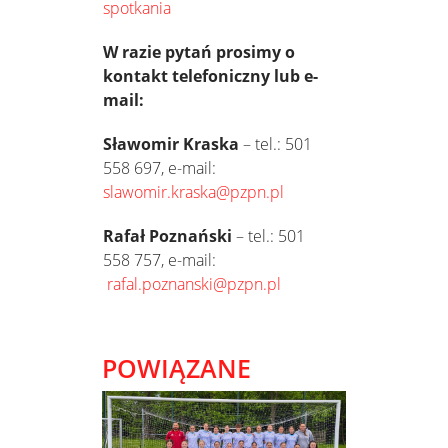
spotkania
W razie pytań prosimy o
kontakt telefoniczny lub e-
mail:
Sławomir Kraska
– tel.: 501
558 697, e-mail:
slawomir.kraska@pzpn.pl
Rafał Poznański
– tel.: 501
558 757, e-mail:
rafal.poznanski@pzpn.pl
POWIĄZANE