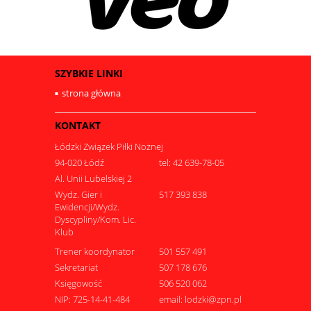
SZYBKIE LINKI
strona główna
KONTAKT
Łódzki Związek Piłki Nożnej
94-020 Łódź
tel: 42 639-78-05
Al. Unii Lubelskiej 2
Wydz. Gier i
517 393 838
Ewidencji/Wydz.
Dyscypliny/Kom. Lic.
Klub
Trener koordynator
501 557 491
Sekretariat
507 178 676
Księgowość
506 520 062
NIP: 725-14-41-484
email: lodzki@zpn.pl