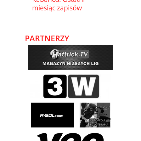
miesiąc zapisów
PARTNERZY