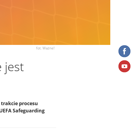
fot. Ważne!
 jest
 trakcie procesu
e UEFA Safeguarding