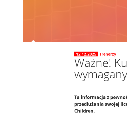
12.12.2025
Trenerzy
Ważne! Ku
wymagan
Ta informacja z pewnoś
przedłużania swojej li
Children.