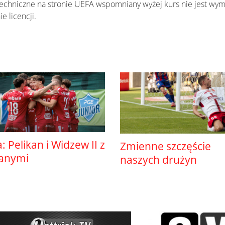
echniczne na stronie UEFA wspomniany wyżej kurs nie jest wym
e licencji.
ga: Pelikan i Widzew II z
Zmienne szczęście
anymi
naszych drużyn