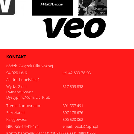
KONTAKT
Łódzki Związek Piłki Nożnej
94-020 Łódź
tel: 42 639-78-05
Al. Unii Lubelskiej 2
Wydz. Gier i
517 393 838
Ewidencji/Wydz.
Dyscypliny/Kom. Lic. Klub
Trener koordynator
501 557 491
Sekretariat
507 178 676
Księgowość
506 520 062
NIP: 725-14-41-484
email: lodzki@zpn.pl
Konto bankowe: 28 1160 2202 0000 0001 0881 0729