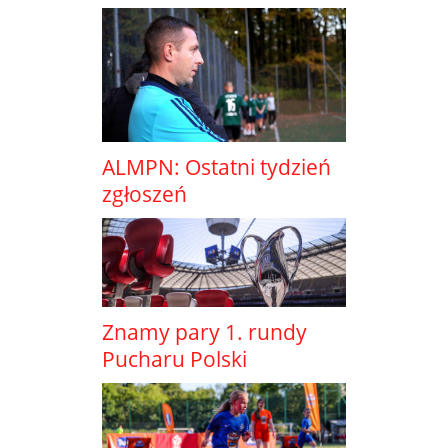
ALMPN: Ostatni tydzień
zgłoszeń
Znamy pary 1. rundy
Pucharu Polski