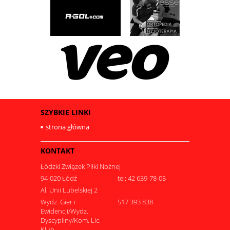
SZYBKIE LINKI
strona główna
KONTAKT
Łódzki Związek Piłki Nożnej
94-020 Łódź
tel: 42 639-78-05
Al. Unii Lubelskiej 2
Wydz. Gier i
517 393 838
Ewidencji/Wydz.
Dyscypliny/Kom. Lic.
Klub