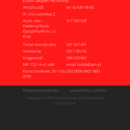
Łódzki Związek Piłki Nożnej
94-020 Łódź
tel: 42 639-78-05
Al. Unii Lubelskiej 2
Wydz. Gier i
517 393 838
Ewidencji/Wydz.
Dyscypliny/Kom. Lic.
Klub
Trener koordynator
501 557 491
Sekretariat
507 178 676
Księgowość
506 520 062
NIP: 725-14-41-484
email: lodzki@zpn.pl
Konto bankowe: 28 1160 2202 0000 0001 0881
0729
Polityka prywatności
powered by sportbm
Copyright © 2019 Blueservices. Wszelkie prawa
zastrzeżone.