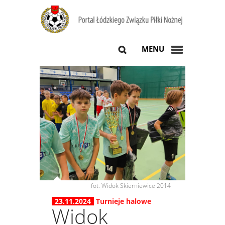
MENU
fot. Widok Skierniewice 2014
23.11.2024
Turnieje halowe
Widok