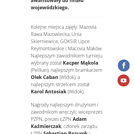
awansowały do finału
wojewódzkiego.
Kolejne miejsca zajęły: Mazovia
Rawa Mazowiecka, Unia
Skierniewice, GOKSiR Lipce
Reymontowskie i Macovia Maków.
Najlepszym zawodnikiem turnieju
wybrany został
Kacper Mąkola
(Pelikan), najlepszym bramkarzem
Olek Caban
(Widok), a
najlepszym strzelcem został
Karol Antosiak
(Widok).
Nagrody najlepszym drużynom i
zawodnikom wręczyli: wiceprezes
PZPN, prezes ŁZPN
Adam
Kaźmierczak
, członek zarządu
ŁZPN
Sebastian Pazurek
i