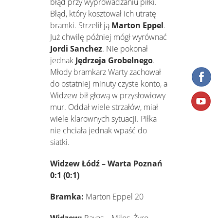
błąd przy wyprowadzaniu piłki.
Błąd, który kosztował ich utratę
bramki. Strzelił ją
Marton Eppel
.
Już chwilę później mógł wyrównać
Jordi Sanchez
. Nie pokonał
jednak
Jędrzeja Grobelnego
.
Młody bramkarz Warty zachował
do ostatniej minuty czyste konto, a
Widzew bił głową w przysłowiowy
mur. Oddał wiele strzałów, miał
wiele klarownych sytuacji. Piłka
nie chciała jednak wpaść do
siatki.
Widzew Łódź – Warta Poznań
0:1 (0:1)
Bramka:
Marton Eppel 20