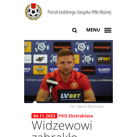
MENU
fot. Daniel Myśliwiec
04.11.2023
PKO Ekstraklasa
Widzewowi