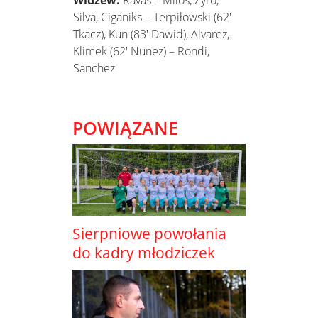
Widzew:
Ravas – Milos, Żyro,
Silva, Ciganiks – Terpiłowski (62′
Tkacz), Kun (83′ Dawid), Alvarez,
Klimek (62′ Nunez) – Rondi,
Sanchez
POWIĄZANE
Sierpniowe powołania
do kadry młodziczek