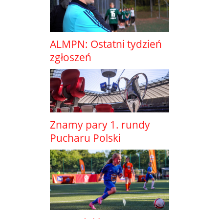
ALMPN: Ostatni tydzień
zgłoszeń
Znamy pary 1. rundy
Pucharu Polski