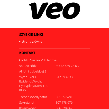
SZYBKIE LINKI
strona główna
KONTAKT
Łódzki Związek Piłki Nożnej
94-020 Łódź
tel: 42 639-78-05
Al. Unii Lubelskiej 2
Wydz. Gier i
517 393 838
Ewidencji/Wydz.
Dyscypliny/Kom. Lic.
Klub
Trener koordynator
501 557 491
Sekretariat
507 178 676
Księgowość
506 520 062