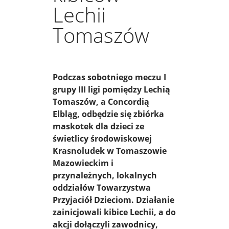
Lechii
Tomaszów
Podczas sobotniego meczu I
grupy III ligi pomiędzy Lechią
Tomaszów, a Concordią
Elbląg, odbędzie się zbiórka
maskotek dla dzieci ze
świetlicy środowiskowej
Krasnoludek w Tomaszowie
Mazowieckim i
przynależnych, lokalnych
oddziałów Towarzystwa
Przyjaciół Dzieciom. Działanie
zainicjowali kibice Lechii, a do
akcji dołączyli zawodnicy,