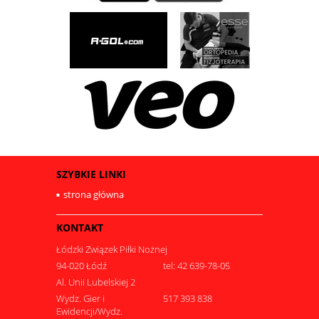
SZYBKIE LINKI
strona główna
KONTAKT
Łódzki Związek Piłki Nożnej
94-020 Łódź
tel: 42 639-78-05
Al. Unii Lubelskiej 2
Wydz. Gier i
517 393 838
Ewidencji/Wydz.