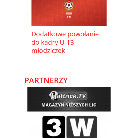
Dodatkowe powołanie
do kadry U-13
młodziczek
PARTNERZY