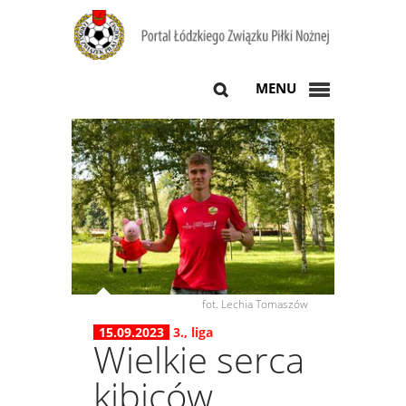
MENU
fot. Lechia Tomaszów
15.09.2023
3.
,
liga
Wielkie serca
kibiców