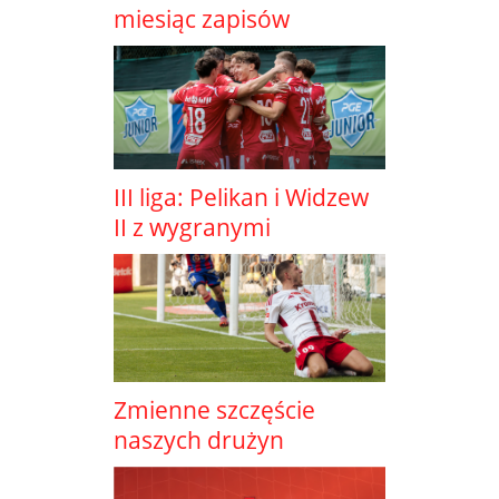
miesiąc zapisów
III liga: Pelikan i Widzew
II z wygranymi
Zmienne szczęście
naszych drużyn