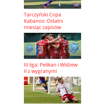
Tarczyński Copa
Kabanos: Ostatni
miesiąc zapisów
III liga: Pelikan i Widzew
II z wygranymi