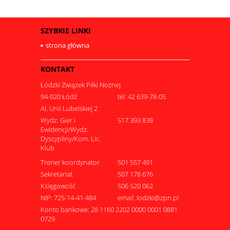
SZYBKIE LINKI
strona główna
KONTAKT
Łódzki Związek Piłki Nożnej
94-020 Łódź
tel: 42 639-78-05
Al. Unii Lubelskiej 2
Wydz. Gier i
517 393 838
Ewidencji/Wydz.
Dyscypliny/Kom. Lic.
Klub
Trener koordynator
501 557 491
Sekretariat
507 178 676
Księgowość
506 520 062
NIP: 725-14-41-484
email: lodzki@zpn.pl
Konto bankowe: 28 1160 2202 0000 0001 0881
0729