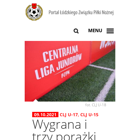
MENU
fot. CLJ U-18
09.10.2021
CLJ U-17
,
CLJ U-15
Wygrana i
trzy porażki