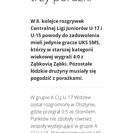
W 8. kolejce rozgrywek
Centralnej Ligi Juniorów U-17 i
U-15 powody do zadowolenia
mieli jedynie gracze UKS SMS,
którzy w starszej kategorii
wiekowej wygrali 4:0 z
Ząbkovią Ząbki. Pozostałe
łódzkie drużyny musiały się
pogodzić z porażkami.
W grupie A CLJ U-17 Widzew
został rozgromiony w Olsztynie,
gdzie przegrał 0:5 ze Stomilem.
Punktów nie zdobyły również
zespoły występujące w grupie A
CLJ U-15. W tych rozgrywkach ŁKS