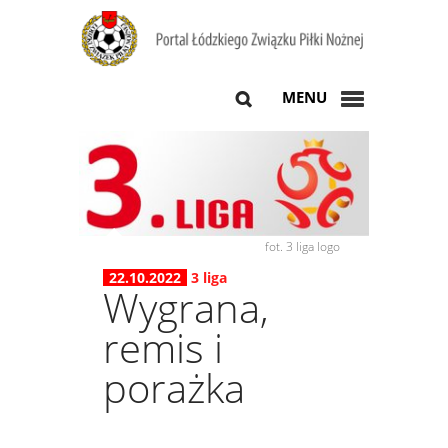
MENU
fot. 3 liga logo
22.10.2022
3 liga
Wygrana,
remis i
porażka