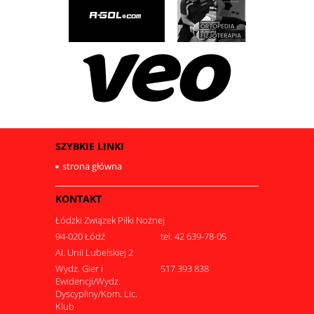
SZYBKIE LINKI
strona główna
KONTAKT
Łódzki Związek Piłki Nożnej
94-020 Łódź
tel: 42 639-78-05
Al. Unii Lubelskiej 2
Wydz. Gier i
517 393 838
Ewidencji/Wydz.
Dyscypliny/Kom. Lic.
Klub