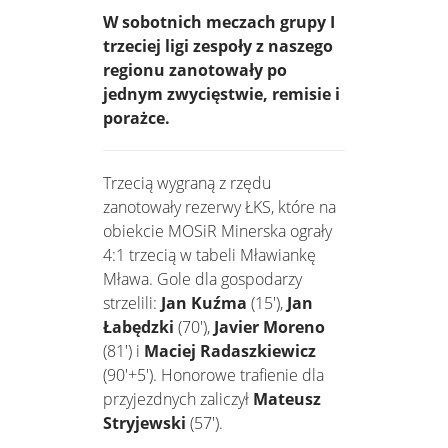
W sobotnich meczach grupy I
trzeciej ligi zespoły z naszego
regionu zanotowały po
jednym zwycięstwie, remisie i
porażce.
Trzecią wygraną z rzędu
zanotowały rezerwy ŁKS, które na
obiekcie MOSiR Minerska ograły
4:1 trzecią w tabeli Mławiankę
Mława. Gole dla gospodarzy
strzelili:
Jan Kuźma
(15'),
Jan
Łabędzki
(70'),
Javier Moreno
(81') i
Maciej Radaszkiewicz
(90'+5'). Honorowe trafienie dla
przyjezdnych zaliczył
Mateusz
Stryjewski
(57').