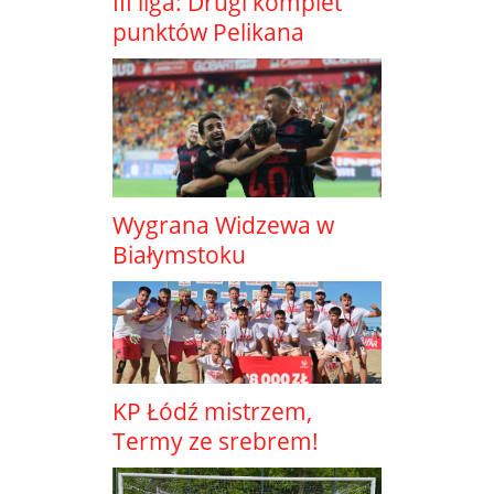
III liga: Drugi komplet
punktów Pelikana
Wygrana Widzewa w
Białymstoku
KP Łódź mistrzem,
Termy ze srebrem!