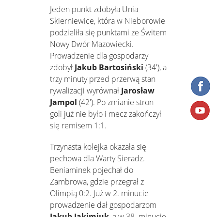
Jeden punkt zdobyła Unia
Skierniewice, która w Nieborowie
podzieliła się punktami ze Świtem
Nowy Dwór Mazowiecki.
Prowadzenie dla gospodarzy
zdobył
Jakub Bartosiński
(34'), a
trzy minuty przed przerwą stan
rywalizacji wyrównał
Jarosław
Jampol
(42'). Po zmianie stron
goli już nie było i mecz zakończył
się remisem 1:1.
Trzynasta kolejka okazała się
pechowa dla Warty Sieradz.
Beniaminek pojechał do
Zambrowa, gdzie przegrał z
Olimpią 0:2. Już w 2. minucie
prowadzenie dał gospodarzom
Jakub Jakimiuk
, a w 38. minucie